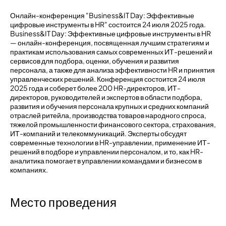
Онлайн-конференция "Business&IT Day: Эффективные
цифровые инструменты в HR" состоится 24 июля 2025 года.
Business&IT Day: Эффективные цифровые инструменты в HR
— онлайн-конференция, посвященная лучшим стратегиям и
практикам использования самых современных ИТ-решений и
сервисов для подбора, оценки, обучения и развития
персонала, а также для анализа эффективности HR и принятия
управленческих решений. Конференция состоится 24 июля
2025 года и соберет более 200 HR-директоров, ИТ-
директоров, руководителей и экспертов в области подбора,
развития и обучения персонала крупных и средних компаний
отраслей ритейла, производства товаров народного спроса,
тяжелой промышленности финансового сектора, страхования,
ИТ-компаний и телекоммуникаций. Эксперты обсудят
современные технологии в HR-управлении, применение ИТ-
решений в подборе и управлении персоналом, и то, как HR-
аналитика помогает в управлении командами и бизнесом в
компаниях.
Место проведения