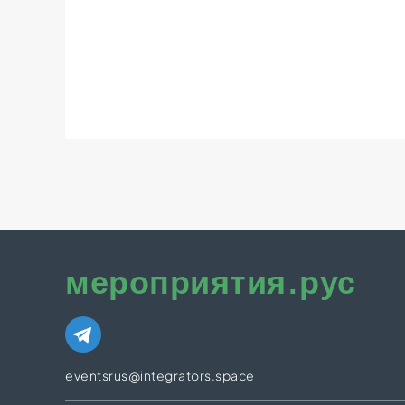
мероприятия.рус
eventsrus@integrators.space