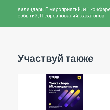
Календарь IT мероприятий, ИТ конфере
событий, IT соревнований, хакатонов
Участвуй также