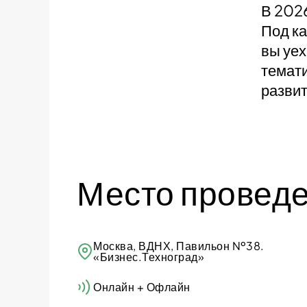
В 202
Под ка
вы уех
темати
разви
Место провед
Москва, ВДНХ, Павильон №38.
«Бизнес.Техноград»
Онлайн + Офлайн