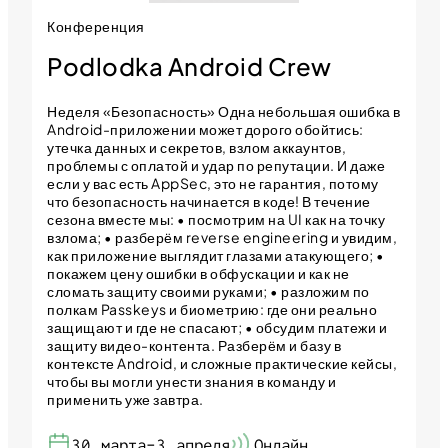
Конференция
Podlodka Android Crew
Неделя «Безопасность» Одна небольшая ошибка в
Android-приложении может дорого обойтись:
утечка данных и секретов, взлом аккаунтов,
проблемы с оплатой и удар по репутации. И даже
если у вас есть AppSec, это не гарантия, потому
что безопасность начинается в коде! В течение
сезона вместе мы: • посмотрим на UI как на точку
взлома; • разберём reverse engineering и увидим,
как приложение выглядит глазами атакующего; •
покажем цену ошибки в обфускации и как не
сломать защиту своими руками; • разложим по
полкам Passkeys и биометрию: где они реально
защищают и где не спасают; • обсудим платежи и
защиту видео-контента. Разберём и базу в
контексте Android, и сложные практические кейсы,
чтобы вы могли унести знания в команду и
применить уже завтра.
30 марта-3 апреля
Онлайн