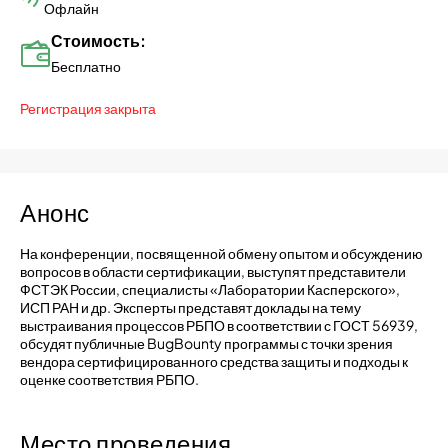
Офлайн
Стоимость:
Бесплатно
Регистрация закрыта
Анонс
На конференции, посвященной обмену опытом и обсуждению
вопросов в области сертификации, выступят представители
ФСТЭК России, специалисты «Лаборатории Касперского»,
ИСП РАН и др. Эксперты представят доклады на тему
выстраивания процессов РБПО в соответствии с ГОСТ 56939,
обсудят публичные BugBounty программы с точки зрения
вендора сертифицированного средства защиты и подходы к
оценке соответствия РБПО.
Место проведения