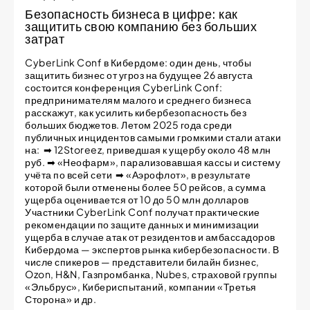
Безопасность бизнеса в цифре: как
защитить свою компанию без больших
затрат
CyberLink Conf в Кибердоме: один день, чтобы
защитить бизнес от угроз на будущее 26 августа
состоится конференция CyberLink Conf:
предпринимателям малого и среднего бизнеса
расскажут, как усилить кибербезопасность без
больших бюджетов. Летом 2025 года среди
публичных инцидентов самыми громкими стали атаки
на: ➡ 12Storeez, приведшая к ущербу около 48 млн
руб. ➡ «Неофарм», парализовавшая кассы и систему
учёта по всей сети ➡ «Аэрофлот», в результате
которой были отменены более 50 рейсов, а сумма
ущерба оценивается от 10 до 50 млн долларов
Участники CyberLink Conf получат практические
рекомендации по защите данных и минимизации
ущерба в случае атак от резидентов и амбассадоров
Кибердома — экспертов рынка кибербезопасности. В
числе спикеров — представители билайн бизнес,
Ozon, H&N, Газпромбанка, Nubes, страховой группы
«Эльбрус», Кибериспытаний, компании «Третья
Сторона» и др.