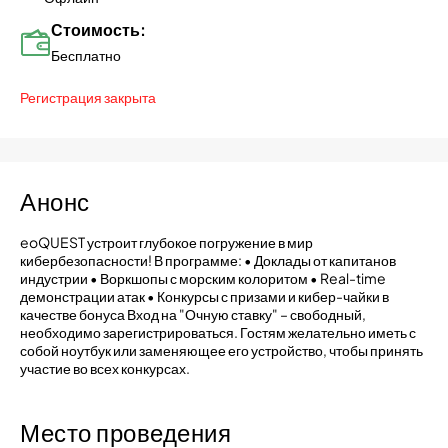
Стоимость:
Бесплатно
Регистрация закрыта
Анонс
eoQUEST устроит глубокое погружение в мир
кибербезопасности! В программе: • Доклады от капитанов
индустрии • Воркшопы с морским колоритом • Real-time
демонстрации атак • Конкурсы с призами и кибер-чайки в
качестве бонуса Вход на "Очную ставку" – свободный,
необходимо зарегистрироваться. Гостям желательно иметь с
собой ноутбук или заменяющее его устройство, чтобы принять
участие во всех конкурсах.
Место проведения