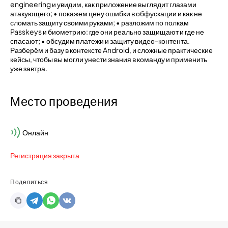
engineering и увидим, как приложение выглядит глазами
атакующего; • покажем цену ошибки в обфускации и как не
сломать защиту своими руками; • разложим по полкам
Passkeys и биометрию: где они реально защищают и где не
спасают; • обсудим платежи и защиту видео-контента.
Разберём и базу в контексте Android, и сложные практические
кейсы, чтобы вы могли унести знания в команду и применить
уже завтра.
Место проведения
Онлайн
Регистрация закрыта
Поделиться