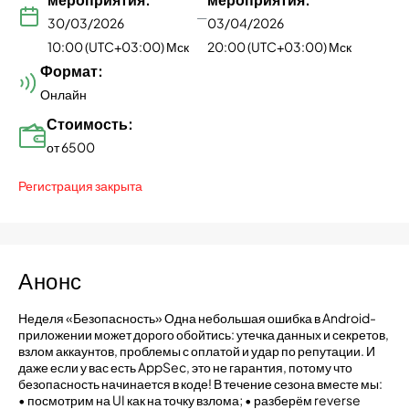
—
30/03/2026
03/04/2026
10:00 (UTC+03:00) Мск
20:00 (UTC+03:00) Мск
Формат:
Онлайн
Стоимость:
от 6500
Регистрация закрыта
Анонс
Неделя «Безопасность» Одна небольшая ошибка в Android-
приложении может дорого обойтись: утечка данных и секретов,
взлом аккаунтов, проблемы с оплатой и удар по репутации. И
даже если у вас есть AppSec, это не гарантия, потому что
безопасность начинается в коде! В течение сезона вместе мы:
• посмотрим на UI как на точку взлома; • разберём reverse