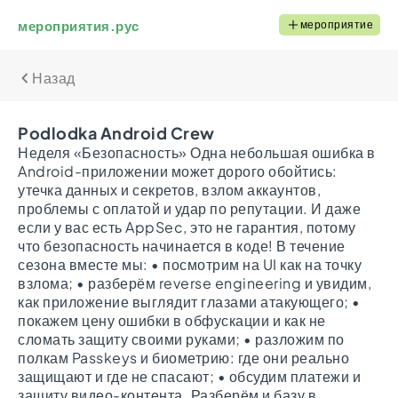
мероприятия.рус
мероприятие
Назад
Podlodka Android Crew
Неделя «Безопасность» Одна небольшая ошибка в
Android-приложении может дорого обойтись:
утечка данных и секретов, взлом аккаунтов,
проблемы с оплатой и удар по репутации. И даже
если у вас есть AppSec, это не гарантия, потому
что безопасность начинается в коде! В течение
сезона вместе мы: • посмотрим на UI как на точку
взлома; • разберём reverse engineering и увидим,
как приложение выглядит глазами атакующего; •
покажем цену ошибки в обфускации и как не
сломать защиту своими руками; • разложим по
полкам Passkeys и биометрию: где они реально
защищают и где не спасают; • обсудим платежи и
защиту видео-контента. Разберём и базу в