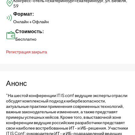
Конгресс-отель «Екатеринбург»Екатеринбург, ул. Бебеля,
59
Формат:
Онлайн + Офлайн
Стоимость:
Бесплатно
Регистрация закрыта
Анонс
"На шестой конференции IT IS сonf ведущие эксперты отрасли
обсудят комплексный подход к кибербезопасности,
актуальные практики применения современных технологий,
важные законодательные изменения, а также представят
примеры успешных кейсов. Кроме того, в выставочной зоне
конференции ведущие российские разработчики представят
свои наиболее востребованные ИТ- и ИБ-решения. Участники
IT IS Conf: руководители ИТ- и ИБ-подразделений ведущих