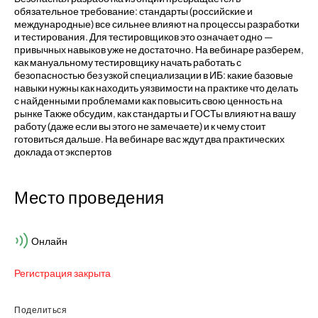
обязательное требование: стандарты (российские и
международные) все сильнее влияют на процессы разработки
и тестирования. Для тестировщиков это означает одно —
привычных навыков уже не достаточно. На вебинаре разберем,
как мануальному тестировщику начать работать с
безопасностью без узкой специализации в ИБ: какие базовые
навыки нужны как находить уязвимости на практике что делать
с найденными проблемами как повысить свою ценность на
рынке Также обсудим, как стандарты и ГОСТы влияют на вашу
работу (даже если вы этого не замечаете) и к чему стоит
готовиться дальше. На вебинаре вас ждут два практических
доклада от экспертов
Место проведения
Онлайн
Регистрация закрыта
Поделиться