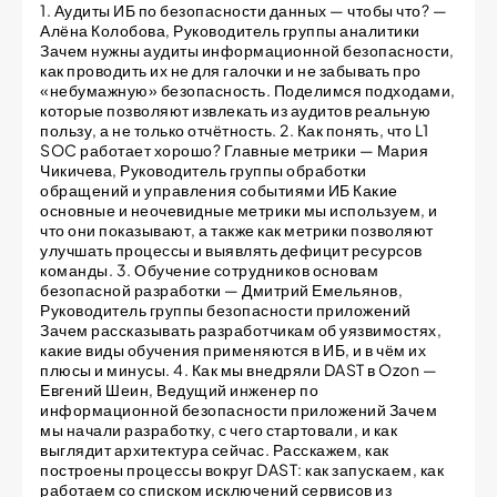
1. Аудиты ИБ по безопасности данных — чтобы что? —
Алёна Колобова, Руководитель группы аналитики
Зачем нужны аудиты информационной безопасности,
как проводить их не для галочки и не забывать про
«небумажную» безопасность. Поделимся подходами,
которые позволяют извлекать из аудитов реальную
пользу, а не только отчётность. 2. Как понять, что L1
SOC работает хорошо? Главные метрики — Мария
Чикичева, Руководитель группы обработки
обращений и управления событиями ИБ Какие
основные и неочевидные метрики мы используем, и
что они показывают, а также как метрики позволяют
улучшать процессы и выявлять дефицит ресурсов
команды. 3. Обучение сотрудников основам
безопасной разработки — Дмитрий Емельянов,
Руководитель группы безопасности приложений
Зачем рассказывать разработчикам об уязвимостях,
какие виды обучения применяются в ИБ, и в чём их
плюсы и минусы. 4. Как мы внедряли DAST в Ozon —
Евгений Шеин, Ведущий инженер по
информационной безопасности приложений Зачем
мы начали разработку, с чего стартовали, и как
выглядит архитектура сейчас. Расскажем, как
построены процессы вокруг DAST: как запускаем, как
работаем со списком исключений сервисов из