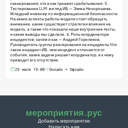
сканирования, кто и как триажит срабатывания. 5.
Тестирование LLM: взгляд ИБ — Эмма Нехорошева,
Младший инженер по информационной безопасности
На какие аспекты работы модели стоит обращать
внимание, какие существуют стратегии влияния на
модель, а также что показали наши внутренние тесты,
и какие выводы мы сделали. 6. Роль координатора
инцидентов: зачем и как — Андрей Гореликов,
Руководитель группы реагирования на инциденты Что
такое инцидент ИБ, чем инцидент отличается от
события, какие задачи решает координатор, и к чему
приводит его отсутствие.
29 июля 19:00
Онлайн + Офлайн
мероприятия.рус
Добавить мероприятие
Написать нам