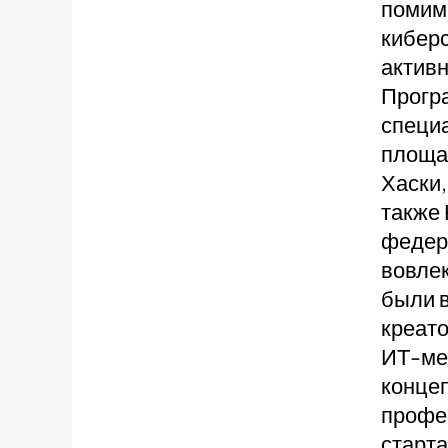
помим
кибер
активн
Програ
специ
площад
Хаски,
также 
федер
вовлек
были в
креат
ИТ-мер
конце
профес
старта