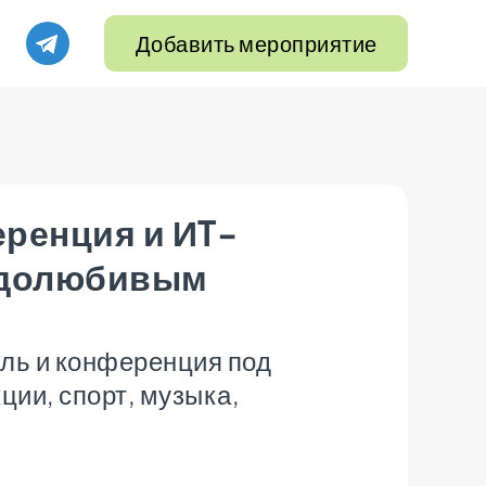
Добавить мероприятие
ренция и ИT-
одолюбивым
ь и конференция под
ции, спорт, музыка,