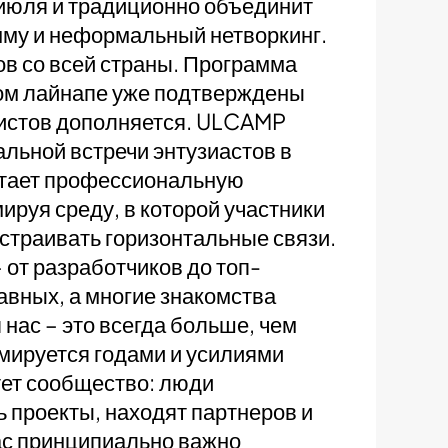
июля и традиционно объединит
му и неформальный нетворкинг.
в со всей страны. Программа
ном лайнапе уже подтверждены
ртистов дополняется. ULCAMP
кальной встречи энтузиастов в
етает профессиональную
руя среду, в которой участники
ыстраивать горизонтальные связи.
от разработчиков до топ-
вных, а многие знакомства
нас – это всегда больше, чем
рмируется годами и усилиями
тет сообщество: люди
 проекты, находят партнеров и
ас принципиально важно