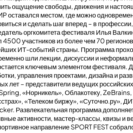
нить ощущение свободы, движения и настоя
P оставался местом, где можно одновремен
виться и сделать шаг вперед – в профессии, 
едатель оргкомитета фестиваля Илья Валки
 4500 участников из более чем 70 регионов
йших ИТ-событий страны. Программа проход
ременно шли лекции, дискуссии и неформал
 остается ключевым элементом фестиваля. 
отки, управления проектами, дизайна и разв
ых лет – представители ведущих российски
iSpring, «Норникель», Облакотеку, ZeBrains,
страх», «Телеком биржу», «Суточно.ру», ДИ
cker. Развлекательная программа дополняет
вные активности, мастер-классы, квизы и в
портивное направление SPORT FEST собрало