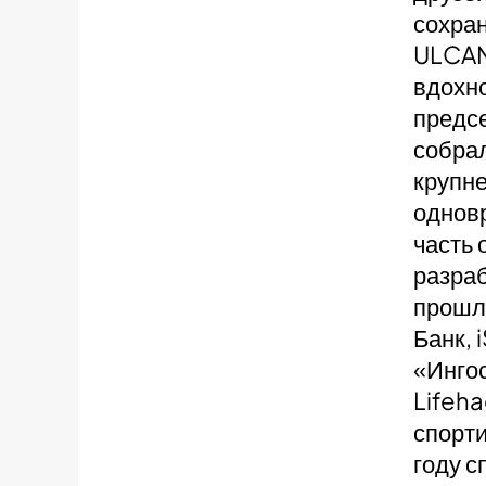
сохра
ULCAM
вдохно
предс
собрал
крупне
однов
часть
разраб
прошл
Банк, 
«Ингос
Lifeha
спорти
году с