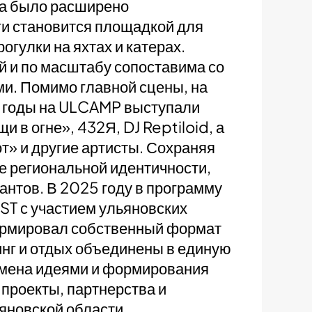
та было расширено
и становится площадкой для
огулки на яхтах и катерах.
й и по масштабу сопоставима со
. Помимо главной сцены, на
е годы на ULCAMP выступали
 в огне», 432Я, DJ Reptiloid, а
т» и другие артисты. Сохраняя
 региональной идентичности,
антов. В 2025 году в программу
ST с участием ульяновских
ормировал собственный формат
инг и отдых объединены в единую
мена идеями и формирования
проекты, партнерства и
яновской области.