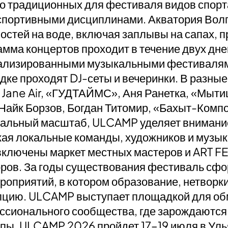
о традиционных для фестиваля видов спор
спортивными дисциплинами. Акватория Волг
остей на воде, включая заплывы на сапах, пр
мма концертов проходит в течение двух дне
ализированными музыкальными фестивалями
ке проходят DJ-сеты и вечеринки. В разны
 Jane Air, «ГУДТАЙМС», Аня Ранетка, «Мытищи
Найк Борзов, Богдан Титомир, «Бахыт-Компо
альный масштаб, ULCAMP уделяет внимание
ая локальные команды, художников и музык
ключены маркет местных мастеров и ART FE
оров. За годы существования фестиваль сф
оприятий, в котором образование, нетворк
пцию. ULCAMP выступает площадкой для об
сионального сообщества, где зарождаются 
пы. ULCAMP 2026 пройдет 17–19 июля в Уль