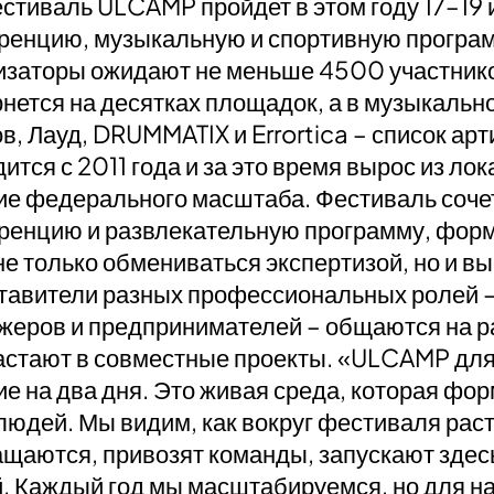
тиваль ULCAMP пройдет в этом году 17–19 
ренцию, музыкальную и спортивную програм
изаторы ожидают не меньше 4500 участнико
нется на десятках площадок, а в музыкаль
, Лауд, DRUMMATIX и Errortica – список а
ится с 2011 года и за это время вырос из ло
ие федерального масштаба. Фестиваль соч
енцию и развлекательную программу, форми
не только обмениваться экспертизой, но и в
авители разных профессиональных ролей – 
еров и предпринимателей – общаются на ра
стают в совместные проекты. «ULCAMP для 
е на два дня. Это живая среда, которая фо
людей. Мы видим, как вокруг фестиваля рас
щаются, привозят команды, запускают здесь
. Каждый год мы масштабируемся, но для н