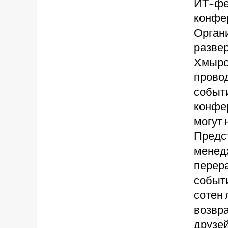
ИТ-фес
конфе
Орган
развер
Хмыров
провод
событ
конфер
могут 
Предст
менедж
перера
событи
сотен 
возвра
друзей