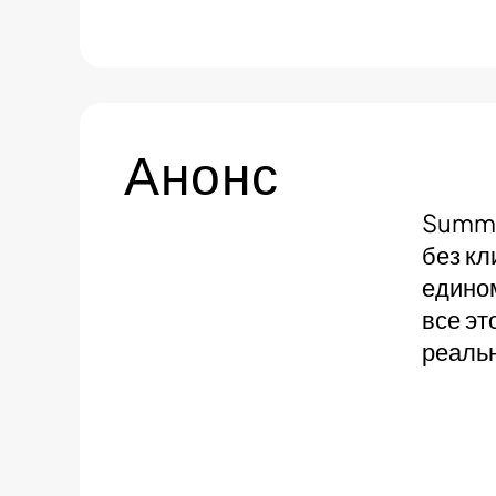
Анонс
Summer
без кл
едино
все эт
реальн