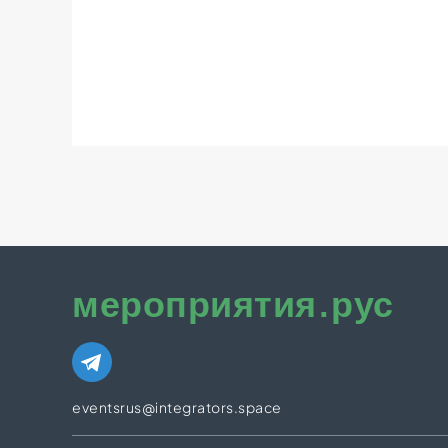
мероприятия.рус
eventsrus@integrators.space