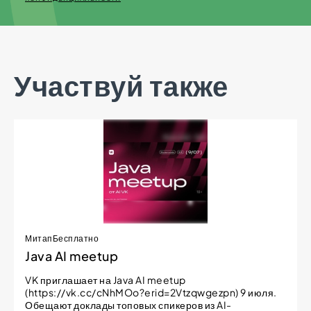
Участвуй также
Митап
Бесплатно
Java AI meetup
VK приглашает на Java AI meetup
(https://vk.cc/cNhMOo?erid=2Vtzqwgezpn) 9 июля.
Обещают доклады топовых спикеров из AI-