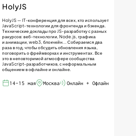
HolyJS
HolyJS — IT-конференция для всех, кто использует
JavaScript-технологии для фронтенда и бэкенда.
Технические доклады про JS-разработку с разных
ракурсов: веб-технологии, Node.js, графика
и анимации, web3, блокчейн... Собираемся два
раза в год, чтобы обсудить обновления языка,
поговорить о фреймворках и инструментах. Все
это в неповторимой атмосфере сообщества
JavaScript-разработчиков, с неформальным
общением в офлайне и онлайне.
14-15 мая
Москва
Онлайн + Офлайн