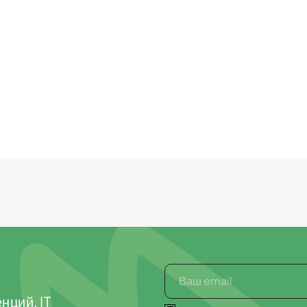
нций, IT