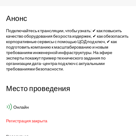
Анонс
Подключайтесь к трансляции, чтобы узнать: ✔ как повысить
качество оборудования без роста издержек, ✔ как обезопасить
корпоративные сервисы с помощью ЦОД под ключ, ✔ как
подготовить компанию к масштабированию и новым
требованиям инженерной инфраструктуры. На эфире
эксперты покажут пример технического задания по
организации дата-центра под ключ с актуальными
требованиями безопасности.
Место проведения
Онлайн
Регистрация закрыта