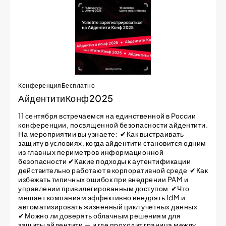
Конференция
Бесплатно
АйдентитиКонф2025
11 сентября встречаемся на единственной в России
конференции, посвященной безопасности айдентити.
На мероприятии вы узнаете: ✔Как выстраивать
защиту в условиях, когда айдентити становится одним
из главных периметров информационной
безопасности ✔Какие подходы к аутентификации
действительно работают в корпоративной среде ✔Как
избежать типичных ошибок при внедрении PAM и
управлении привилегированным доступом ✔Что
мешает компаниям эффективно внедрять IdM и
автоматизировать жизненный цикл учетных данных
✔Можно ли доверять облачным решениям для
защиты айдентити — и где проходит граница между