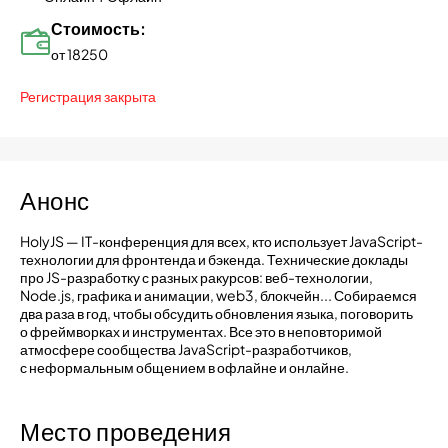
Стоимость:
от 18250
Регистрация закрыта
Анонс
HolyJS — IT-конференция для всех, кто использует JavaScript-
технологии для фронтенда и бэкенда. Технические доклады
про JS-разработку с разных ракурсов: веб-технологии,
Node.js, графика и анимации, web3, блокчейн... Собираемся
два раза в год, чтобы обсудить обновления языка, поговорить
о фреймворках и инструментах. Все это в неповторимой
атмосфере сообщества JavaScript-разработчиков,
с неформальным общением в офлайне и онлайне.
Место проведения