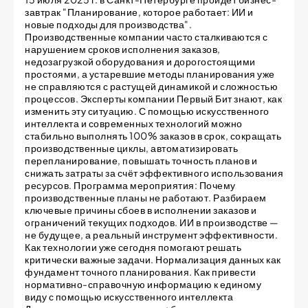
завтрак "Планирование, которое работает: ИИ и
новые подходы для производства".
Производственные компании часто сталкиваются с
нарушением сроков исполнения заказов,
недозагрузкой оборудования и дорогостоящими
простоями, а устаревшие методы планирования уже
не справляются с растущей динамикой и сложностью
процессов. Эксперты компании Первый Бит знают, как
изменить эту ситуацию. С помощью искусственного
интеллекта и современных технологий можно
стабильно выполнять 100% заказов в срок, сокращать
производственные циклы, автоматизировать
перепланирование, повышать точность планов и
снижать затраты за счёт эффективного использования
ресурсов. Программа мероприятия: Почему
производственные планы не работают. Разбираем
ключевые причины сбоев в исполнении заказов и
ограничений текущих подходов. ИИ в производстве —
не будущее, а реальный инструмент эффективности.
Как технологии уже сегодня помогают решать
критически важные задачи. Нормализация данных как
фундамент точного планирования. Как привести
нормативно-справочную информацию к единому
виду с помощью искусственного интеллекта