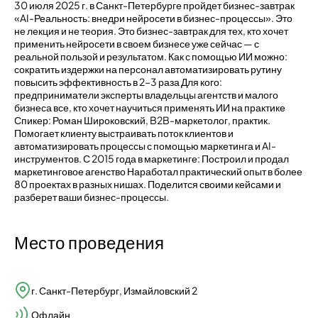
30 июля 2025 г. в Санкт-Петербурге пройдет бизнес-завтрак
«AI-Реальность: внедри нейросети в бизнес-процессы». Это
не лекция и не теория. Это бизнес-завтрак для тех, кто хочет
применить нейросети в своем бизнесе уже сейчас — с
реальной пользой и результатом. Как с помощью ИИ можно:
сократить издержки на персонал автоматизировать рутину
повысить эффективность в 2–3 раза Для кого:
предприниматели эксперты владельцы агентств и малого
бизнеса все, кто хочет научиться применять ИИ на практике
Спикер: Роман Широковский, B2B-маркетолог, практик.
Помогает клиенту выстраивать поток клиентов и
автоматизировать процессы с помощью маркетинга и AI-
инструментов. С 2015 года в маркетинге: Построил и продал
маркетинговое агенство Наработал практический опыт в более
80 проектах в разных нишах. Поделится своими кейсами и
разберет ваши бизнес-процессы.
Место проведения
г. Санкт-Петербург, Измайловский 2
Офлайн