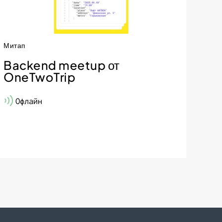
Митап
Backend meetup от
OneTwoTrip
Офлайн