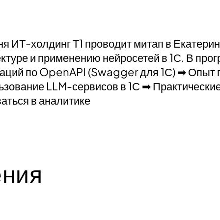
я ИТ-холдинг Т1 проводит митап в Екатери
ктуре и применению нейросетей в 1С. В про
аций по OpenAPI (Swagger для 1С) ➡ Опыт 
зование LLM-сервисов в 1С ➡ Практические 
аться в аналитике
ения