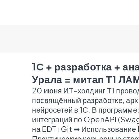
1С + разработка + ан
Урала = митап Т1 ЛА
20 июня ИТ-холдинг Т1 провод
посвящённый разработке, арх
нейросетей в 1С. В программ
интеграций по OpenAPI (Swag
на EDT+Git ➡ Использование 
Практические карьерные страт