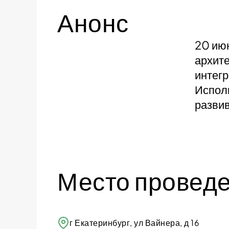
Анонс
20 июн
архите
интегр
Исполь
развив
Место провед
г Екатеринбург, ул Вайнера, д 16