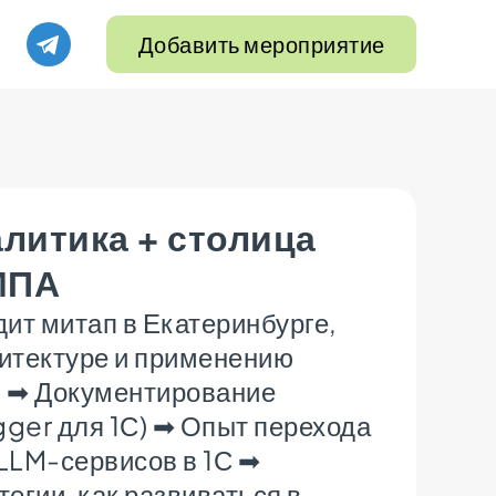
Добавить мероприятие
алитика + столица
МПА
ит митап в Екатеринбурге,
итектуре и применению
е: ➡ Документирование
ger для 1С) ➡ Опыт перехода
LLM-сервисов в 1С ➡
егии, как развиваться в