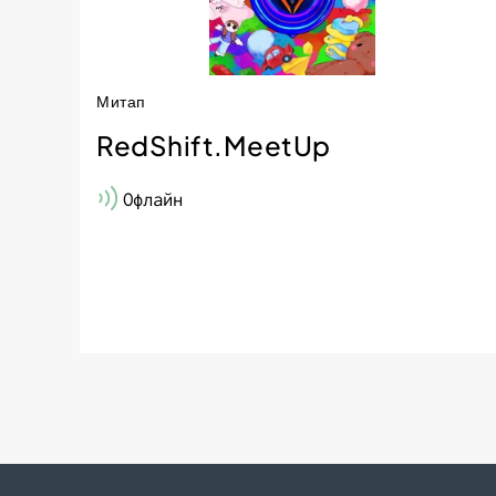
Митап
RedShift.MeetUp
Офлайн