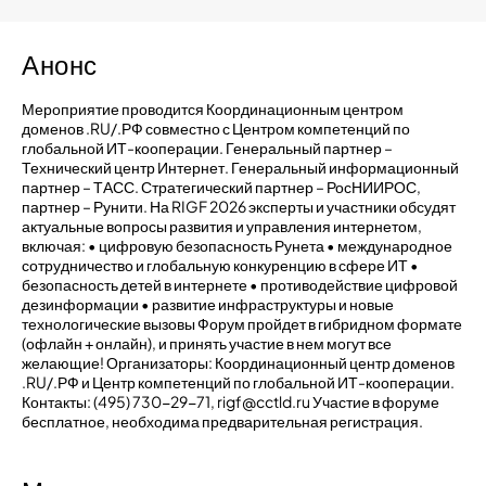
Анонс
Мероприятие проводится Координационным центром
доменов .RU/.РФ совместно с Центром компетенций по
глобальной ИТ-кооперации. Генеральный партнер –
Технический центр Интернет. Генеральный информационный
партнер – ТАСС. Стратегический партнер – РосНИИРОС,
партнер – Рунити. На RIGF 2026 эксперты и участники обсудят
актуальные вопросы развития и управления интернетом,
включая: • цифровую безопасность Рунета • международное
сотрудничество и глобальную конкуренцию в сфере ИТ •
безопасность детей в интернете • противодействие цифровой
дезинформации • развитие инфраструктуры и новые
технологические вызовы Форум пройдет в гибридном формате
(офлайн + онлайн), и принять участие в нем могут все
желающие! Организаторы: Координационный центр доменов
.RU/.РФ и Центр компетенций по глобальной ИТ-кооперации.
Контакты: (495) 730-29-71, rigf@cctld.ru Участие в форуме
бесплатное, необходима предварительная регистрация.